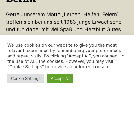
Getreu unserem Motto „Lernen, Helfen, Feiern“
treffen sich bei uns seit 1983 junge Erwachsene
und tun dabei mit viel Spaß und Herzblut Gutes.
Bei uns ist jeder herzlich willkommen. Jede Woche
steht dabei etwas Spannendes auf dem
We use cookies on our website to give you the most
relevant experience by remembering your preferences
Programm – von Vorträgen, hin zu Sozialaktionen
and repeat visits. By clicking “Accept All”, you consent to
und gemütlichen Barabenden.
the use of ALL the cookies. However, you may visit
"Cookie Settings" to provide a controlled consent.
Scrollen
Cookie Settings
Accept All
Wir treffen uns wöchentlich, in der Regel immer
am Dienstagabend um 19:00 Uhr. Schaue einfach
in unseren
Kalender
und komme gerne vorbei – in
der Regel sind unsere Meetings für Gäste ohne