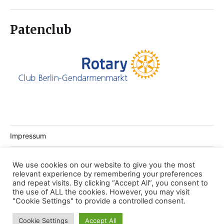
Patenclub
Impressum
Datenschutz
We use cookies on our website to give you the most
relevant experience by remembering your preferences
Login Webseite
and repeat visits. By clicking “Accept All”, you consent to
the use of ALL the cookies. However, you may visit
Mein Rotaract
"Cookie Settings" to provide a controlled consent.
Cookie Settings
Accept All
© 2026
Rotaract Club Berlin
Theme von
Anders Norén