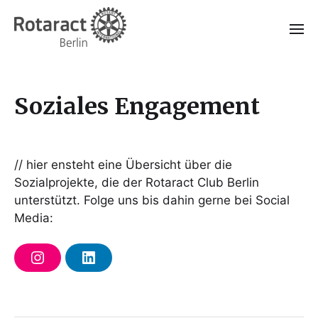
Soziales Engagement
// hier ensteht eine Übersicht über die
Sozialprojekte, die der Rotaract Club Berlin
unterstützt. Folge uns bis dahin gerne bei Social
Media:
I
L
n
i
s
n
t
k
a
e
g
d