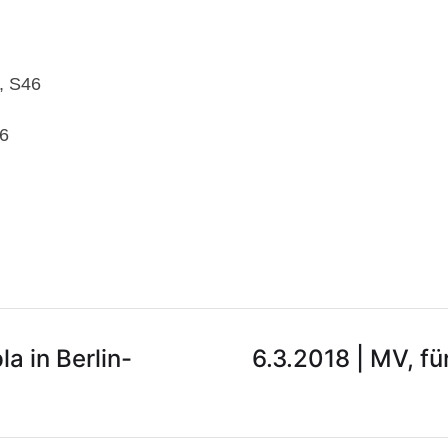
, S46
46
a in Berlin-
6.3.2018 | MV, fü